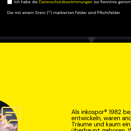
Ich habe die
Datenschutzbestimmungen
zur Kenntnis geno
Die mit einem Stern (*) markierten Felder sind Pflichtfelder.
Als inkospor® 1982 b
entwickeln, waren an
Träume und kaum ein 
überhaupt geboren. 