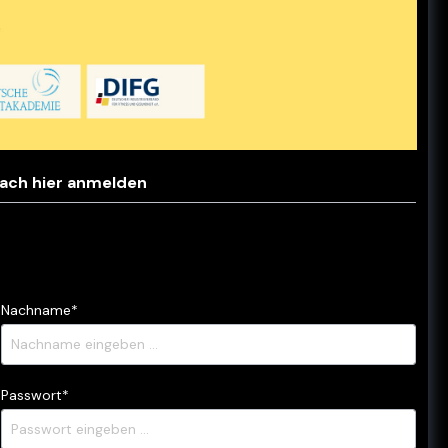
Highlights
Active PRO80
Highlights
Hydration-Landingpage
fach hier anmelden
Nachname*
Passwort*