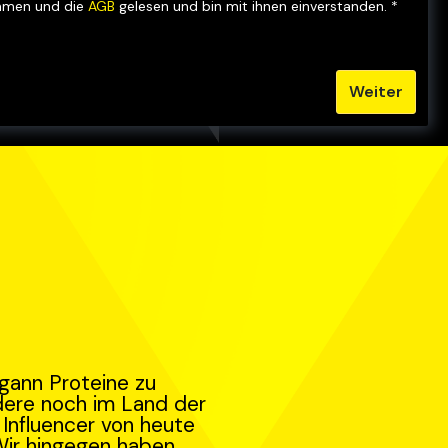
mmen und die
AGB
gelesen und bin mit ihnen einverstanden. *
Weiter
egann Proteine zu
dere noch im Land der
Influencer von heute
Wir hingegen haben