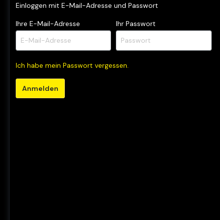
Einloggen mit E-Mail-Adresse und Passwort
Nach Kategorien
Nach Zi
Ihre E-Mail-Adresse
Ihr Passwort
Aminosäuren
Abneh
Energie
Schnell
Konzentrate / Liqids
Muskel
Ich habe mein Passwort vergessen.
Proteine
Ausdaue
Anmelden
Riegel
Gesundh
Ready to Drink
Supplements
Vegane Produkte
Zubehör
Info-Material
Chemical Score Rechner
inkospor® Athleten