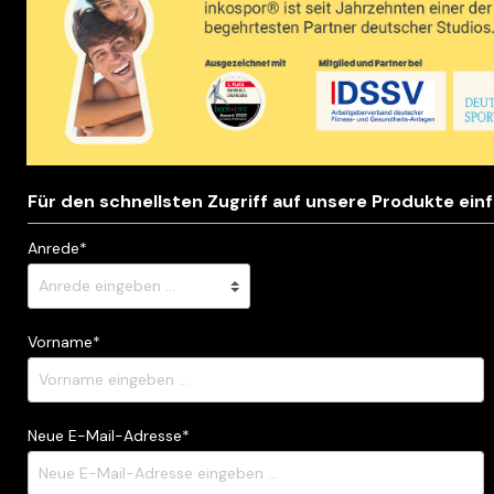
elen
Nach Marken
men
inkospor
e Ergebnisse
NOCCO
n aufbauen
myLine
r stärken
Oatsnack
Für den schnellsten Zugriff auf unsere Produkte ein
eit unterstützen
Anrede*
Vorname*
Neue E-Mail-Adresse*