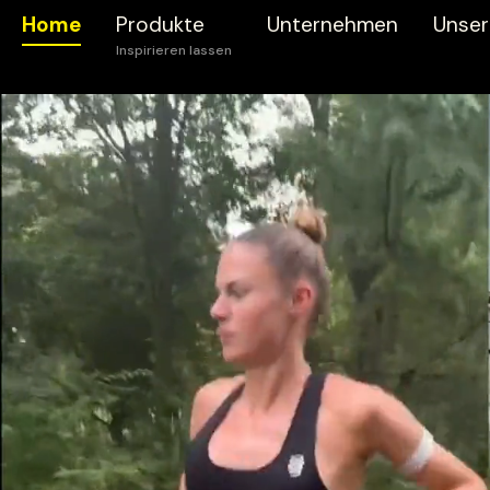
Home
Produkte
Unternehmen
Unser
Zur Kategorie Produkte
Nach Kategorien
Nach Zi
Aminosäuren
Abneh
Energie
Schnell
Konzentrate / Liqids
Muskel
Proteine
Ausdaue
Riegel
Gesundh
Ready to Drink
Supplements
Vegane Produkte