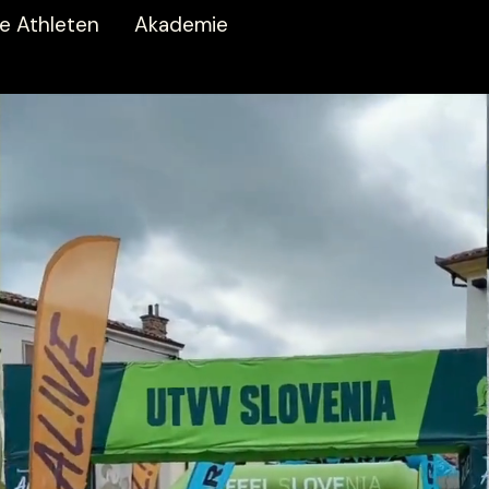
e Athleten
Akademie
elen
Nach Marken
men
inkospor
e Ergebnisse
NOCCO
n aufbauen
myLine
r stärken
Oatsnack
eit unterstützen