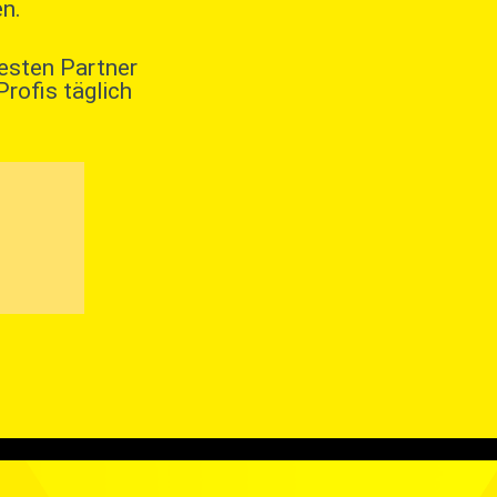
n.
testen Partner
rofis täglich