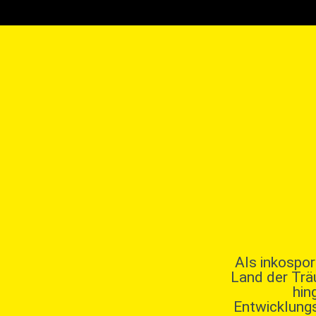
Als inkospo
Land der Trä
hin
Entwicklungs