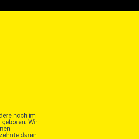
dere noch im
 geboren. Wir
enen
rzehnte daran