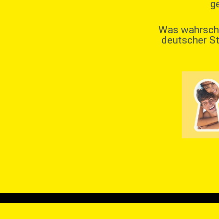
g
Was wahrschei
deutscher St