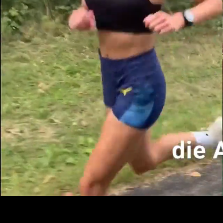
Zubehör
Info-Material
Chemical Score Rechner
inkospor® Athleten