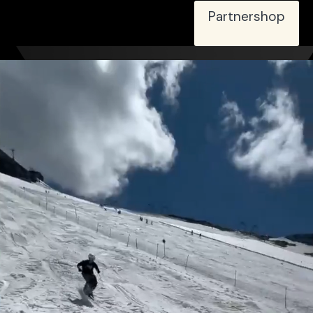
Partnershop
Highlights
Active PRO80
Highlights
Hydration-Landingpage