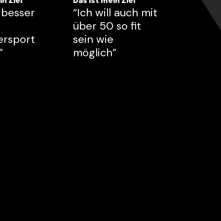
in Ziel
Das ist mein Ziel
l besser
“Ich will auch mit
über 50 so fit
ersport
sein wie
”
möglich”