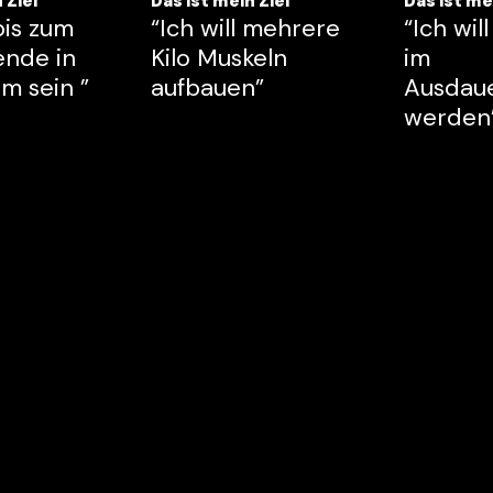
 Ziel
Das ist mein Ziel
Das ist me
 bis zum
“Ich will mehrere
“Ich wil
nde in
Kilo Muskeln
im
m sein ”
aufbauen”
Ausdau
werden