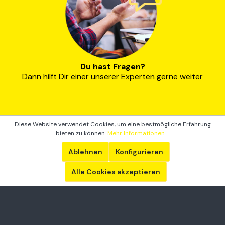
Du hast Fragen?
Dann hilft Dir einer unserer Experten gerne weiter
Diese Website verwendet Cookies, um eine bestmögliche Erfahrung
bieten zu können.
Mehr Informationen ...
Als inkospor® 1982 begann Proteine zu
entwickeln, waren andere noch im Land der
Ablehnen
Konfigurieren
Träume und kaum ein Influencer von heute
überhaupt geboren. Wir hingegen haben
Alle Cookies akzeptieren
seitdem mit 300 Experten in der eigenen
Entwicklungsabteilung und Produktion - in
Deutschland - Jahrzehnte daran gearbeitet
unsere Produkte stetig besser zu machen.