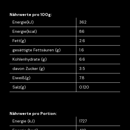
Energie(kJ)
362
Energie(kcal)
86
Fett(g)
2.6
gesättigte Fettsäuren (g)
1.6
Kohlenhydrate (g)
6.6
davon Zucker (g)
3.5
Eiweiß(g)
7.8
Salz(g)
0.120
Energie (kJ)
1727